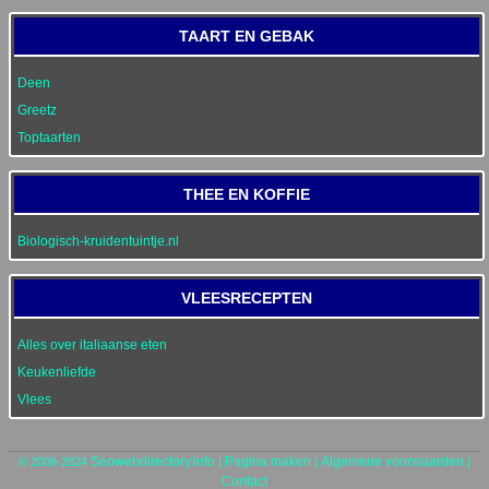
TAART EN GEBAK
Deen
Greetz
Toptaarten
THEE EN KOFFIE
Biologisch-kruidentuintje.nl
VLEESRECEPTEN
Alles over italiaanse eten
Keukenliefde
Vlees
Seowebdirectory.info
Pagina maken
Algemene voorwaarden
© 2006-2024
|
|
|
Contact