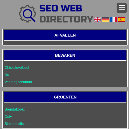
AFVALLEN
BEWAREN
Chickslovefood
Nu
Voedingscentrum
GROENTEN
Brendakookt
Culy
Simoneskitchen