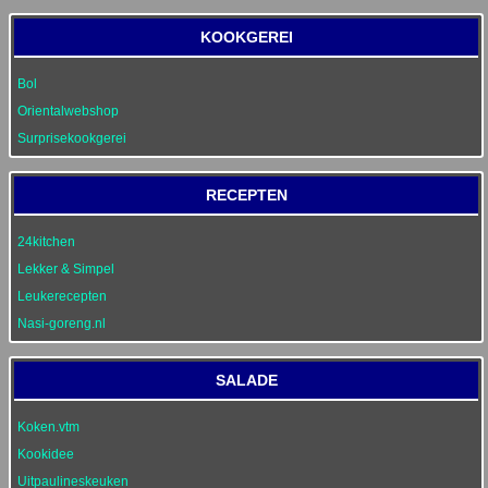
KOOKGEREI
Bol
Orientalwebshop
Surprisekookgerei
RECEPTEN
24kitchen
Lekker & Simpel
Leukerecepten
Nasi-goreng.nl
SALADE
Koken.vtm
Kookidee
Uitpaulineskeuken