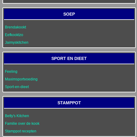
SOEP
Brendakookt
Eefkooktzo
Jaimyskitchen
SPORT EN DIEET
Feeling
Maximsportvoeding
Sport-en-dieet
STAMPPOT
Betty's Kitchen
Familie over de kook
Stamppot recepten